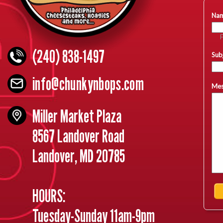
(240) 838-1497
info@chunkynbops.com
Miller Market Plaza
8567 Landover Road
Landover, MD 20785
HOURS:
Tuesday-Sunday 11am-9pm