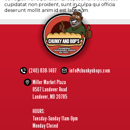
cupidatat non proident, sunt in culpa qui officia
deserunt mollit anim id est laborum.
(240) 838-1497
info@chunkynbops.com
Miller Market Plaza
8567 Landover Road
Landover, MD 20785
HOURS:
Tuesday-Sunday 11am-9pm
Monday Closed