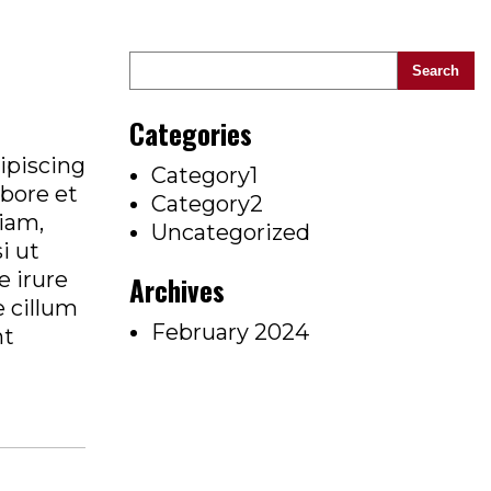
Search
Categories
ipiscing
Category1
abore et
Category2
iam,
Uncategorized
i ut
 irure
Archives
e cillum
February 2024
nt