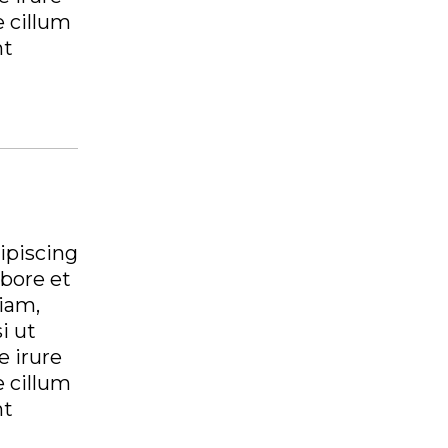
e cillum
nt
ipiscing
abore et
iam,
i ut
 irure
e cillum
nt