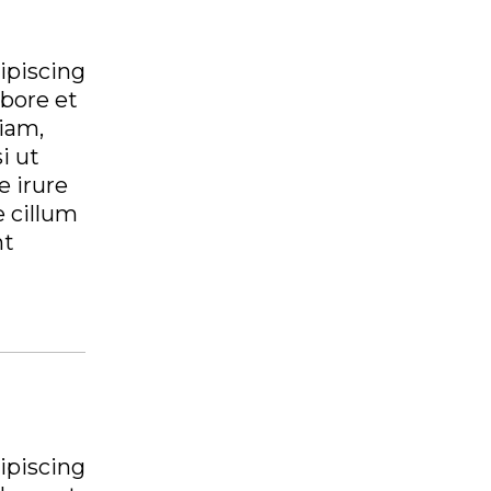
ipiscing
abore et
iam,
i ut
 irure
e cillum
nt
ipiscing