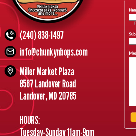
(240) 838-1497
info@chunkynbops.com
Miller Market Plaza
8567 Landover Road
Landover, MD 20785
HOURS:
Tuesday-Sunday 11am-9pm