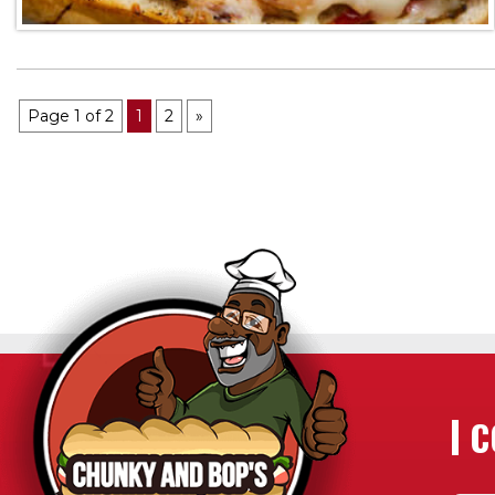
Page 1 of 2
1
2
»
C