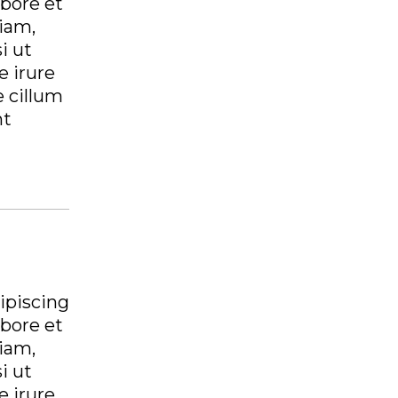
abore et
iam,
i ut
 irure
e cillum
nt
ipiscing
abore et
iam,
i ut
 irure