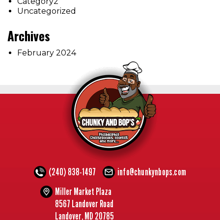
Category2
Uncategorized
Archives
February 2024
(240) 838-1497
info@chunkynbops.com
Miller Market Plaza
8567 Landover Road
Landover, MD 20785